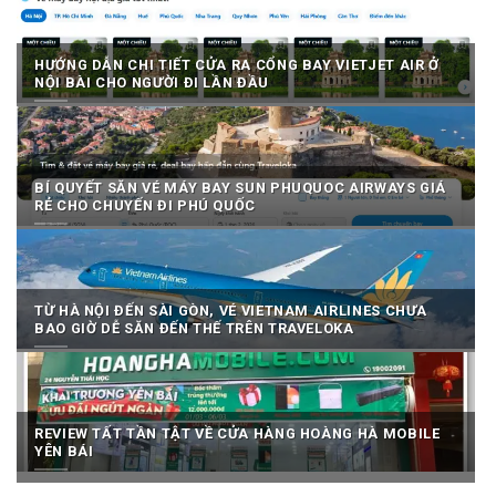
HƯỚNG DẪN CHI TIẾT CỬA RA CỔNG BAY VIETJET AIR Ở
NỘI BÀI CHO NGƯỜI ĐI LẦN ĐẦU
BÍ QUYẾT SĂN VÉ MÁY BAY SUN PHUQUOC AIRWAYS GIÁ
RẺ CHO CHUYẾN ĐI PHÚ QUỐC
TỪ HÀ NỘI ĐẾN SÀI GÒN, VÉ VIETNAM AIRLINES CHƯA
BAO GIỜ DỄ SĂN ĐẾN THẾ TRÊN TRAVELOKA
REVIEW TẤT TẦN TẬT VỀ CỬA HÀNG HOÀNG HÀ MOBILE
YÊN BÁI