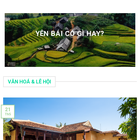
YÊN BÁI CÓ GÌ HAY?
VĂN HOÁ & LỄ HỘI
21
Th5