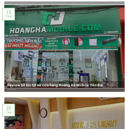
12
Th8
Review tất tần tật về cửa hàng Hoàng Hà Mobile Yên Bái
25
Th6