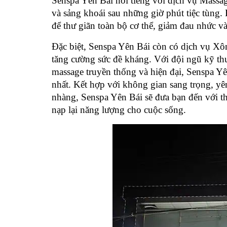
Senspa Yên Bái nổi tiếng với dịch vụ Massag
và sảng khoái sau những giờ phút tiệc tùng.
để thư giãn toàn bộ cơ thể, giảm đau nhức và
Đặc biệt, Senspa Yên Bái còn có dịch vụ Xôn
tăng cường sức đề kháng. Với đội ngũ kỹ thu
massage truyền thống và hiện đại, Senspa Yê
nhất. Kết hợp với không gian sang trọng, y
nhàng, Senspa Yên Bái sẽ đưa bạn đến với th
nạp lại năng lượng cho cuộc sống.