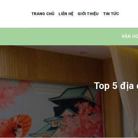
Skip
to
TRANG CHỦ
LIÊN HỆ
GIỚI THIỆU
TIN TỨC
content
VĂN HO
Top 5 địa