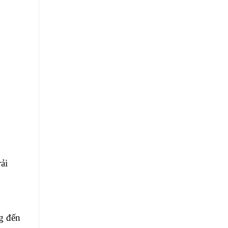
i 
 đến 