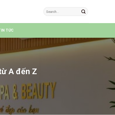
TIN TỨC
từ A đến Z