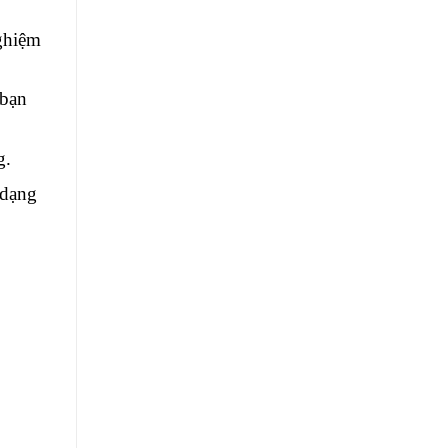
ghiệm 
bạn 
g.
dạng 