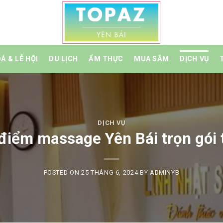
Á & LỄ HỘI
DU LỊCH
ẨM THỰC
MUA SẮM
DỊCH VỤ
DỊCH VỤ
 điểm massage Yên Bái trọn gói 
POSTED ON
25 THÁNG 6, 2024
BY
ADMINYB