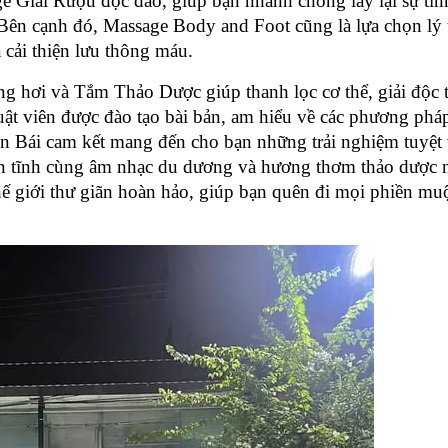
e Giải Rượu độc đáo, giúp bạn nhanh chóng lấy lại sự tỉnh
 Bên cạnh đó, Massage Body and Foot cũng là lựa chọn lý 
 cải thiện lưu thông máu.
g hơi và Tắm Thảo Dược giúp thanh lọc cơ thể, giải độc t
ật viên được đào tạo bài bản, am hiểu về các phương pháp
n Bái cam kết mang đến cho bạn những trải nghiệm tuyệt v
ên tĩnh cùng âm nhạc du dương và hương thơm thảo dược n
ế giới thư giãn hoàn hảo, giúp bạn quên đi mọi phiền muộ