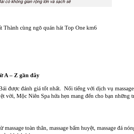
i có không gian rộng lớn và sạch sẽ
ất Thành cùng ngõ quán hát Top One km6
từ A – Z gần đây
i được đánh giá tốt nhất.  Nổi tiếng với dịch vụ massage 
ệt vời, Mộc Niên Spa hứa hẹn mang đến cho bạn những trả
ừ massage toàn thân, massage bấm huyệt, massage đá nóng