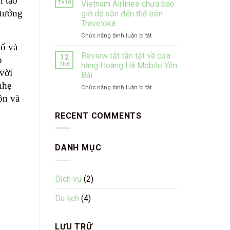
 táo 
VietJet
ý
Th10
Vietnam Airlines chưa bao
vé
Air
từ
tưởng 
giờ dễ săn đến thế trên
máy
ở
Traveloka
Traveloka
bay
Nội
SUN
Bài
ở
Chức năng bình luận bị tắt
PhuQuoc
cho
Từ
ố và 
Airways
người
Hà
Review tất tần tật về cửa
12
 
giá
đi
Nội
Th8
hàng Hoàng Hà Mobile Yên
rẻ
lần
đến
ời 
Bái
cho
đầu
Sài
hẹ 
chuyến
ở
Chức năng bình luận bị tắt
Gòn,
đi
Review
vé
n và 
Phú
tất
Vietnam
Quốc
tần
Airlines
RECENT COMMENTS
tật
chưa
về
bao
cửa
giờ
DANH MỤC
hàng
dễ
Hoàng
săn
Hà
đến
Mobile
thế
Dịch vụ
(2)
Yên
trên
Bái
Traveloka
Du lịch
(4)
LƯU TRỮ