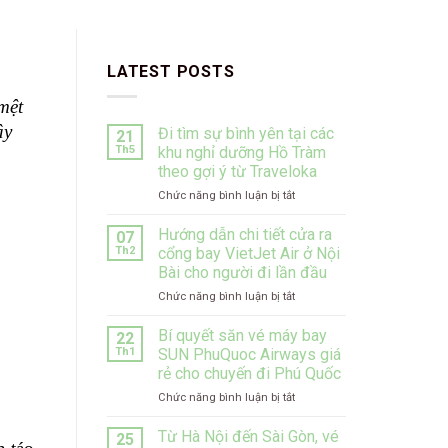
LATEST POSTS
ệt 
y 
Đi tìm sự bình yên tại các
21
Th5
khu nghỉ dưỡng Hồ Tràm
theo gợi ý từ Traveloka
ở
Chức năng bình luận bị tắt
Đi
tìm
Hướng dẫn chi tiết cửa ra
07
sự
Th2
cổng bay VietJet Air ở Nội
bình
Bài cho người đi lần đầu
yên
ở
Chức năng bình luận bị tắt
tại
Hướng
các
dẫn
khu
Bí quyết săn vé máy bay
22
chi
nghỉ
Th1
SUN PhuQuoc Airways giá
tiết
dưỡng
rẻ cho chuyến đi Phú Quốc
cửa
Hồ
ở
Chức năng bình luận bị tắt
ra
Tràm
Bí
cổng
theo
quyết
bay
gợi
Từ Hà Nội đến Sài Gòn, vé
25
săn